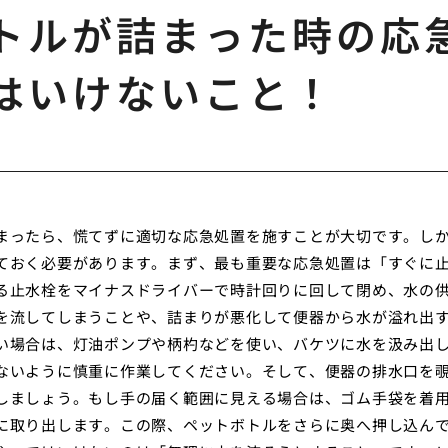
トルが詰まった時の応
はいけないこと！
まったら、慌てずに適切な応急処置を施すことが大切です。し
ておく必要があります。まず、最も重要な応急処置は「すぐに
る止水栓をマイナスドライバーで時計回りに回して閉め、水の
を流してしまうことや、詰まりが悪化して便器から水が溢れ出
い場合は、灯油ポンプや柄杓などを使い、バケツに水を汲み出
ないように慎重に作業してください。そして、便器の排水口を
しましょう。もし手の届く範囲に見える場合は、ゴム手袋を着
に取り出します。この際、ペットボトルをさらに奥へ押し込ん