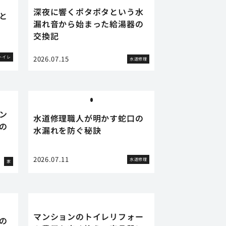
深夜に響くポタポタという水
と
漏れ音から始まった給湯器の
交換記
トイレ
2026.07.15
水道修理
ン
水道修理職人が明かす蛇口の
の
水漏れを防ぐ秘訣
2026.07.11
水道修理
家
マンションのトイレリフォー
の