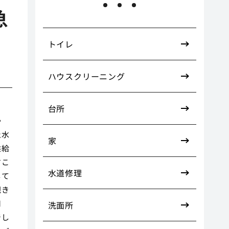
急
トイレ
ハウスクリーニング
台所
か
止水
家
供給
すこ
水道修理
して
覗き
用
洗面所
でし