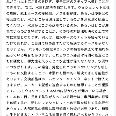
れがこれ以上広がるのを防ぎ、安全に次のステップへ進むことが
できます。 次に、水漏れ箇所を特定します。ウォシュレット本体
の周囲、給水ホースの接続部、ノズル収納部、あるいは便器との
接合部など、水がどこから漏れ出しているのかを注意深く観察し
てください。水滴がどこから落ちているのか、あるいはどこが濡
れているのかを特定することが、その後の対処法を決める上で非
常に重要となります。例えば、給水ホースのナットが緩んでいる
だけであれば、ご自身で締め直すだけで解決するケースも少なく
ありません。 パッキンの劣化やOリングの損傷が原因で水漏れが
起きている場合もあります。これらのゴム部品は時間の経過とと
もに硬化し、弾力性を失うことで水密性が保てなくなり、水漏れ
につながります。この場合、劣化したパッキンやOリングを新し
いものに交換することで、水漏れを根本的に解決できる可能性が
あります。交換部品はホームセンターやインターネットで購入で
きますが、メーカーや型番に適合するものを確認することが重要
です。 もしウォシュレット本体の内部から水が漏れている場合
や、本体に目に見える亀裂が入っている場合は、専門業者に修理
を依頼するか、新しいウォシュレットへの交換を検討する必要が
あります。内部部品の修理は専門知識と技術が必要であり、無理
に手を加えることでさらなる損傷を招く恐れがあるからです。水