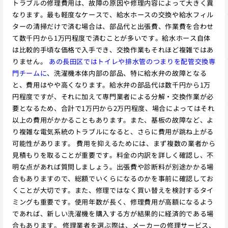
トラブルの修理費用は、故障の原因や修理内容によって大きく異
なります。最も軽度なケースで、給水ホースの交換や給水フィル
ターの清掃だけで済む場合は、部品代と出張費、作業費を合わせ
て数千円から1万円程度で済むことが多いです。給水ホース自体
は比較的手頃な価格で入手でき、交換作業もそれほど複雑ではあ
りません。
あの長田区ではトイレや排水管のつまりを配管交換専
門チームに
、洗濯機本体内部の部品、特に給水弁の故障となる
と、費用はやや高くなります。給水弁の部品代は数千円から1万
円程度ですが、それに加えて専門業者による分解・交換作業が必
要となるため、合計で1万円から2万円程度、場合によってはそれ
以上の費用がかかることもあります。また、基板の故障など、よ
り複雑な電気系統のトラブルになると、さらに費用が跳ね上がる
可能性があります。 費用を抑えるためには、まず複数の業者から
見積もりを取ることが重要です。料金の内訳を詳しく確認し、不
明な点があれば質問しましょう。出張費や診断料が別途かかる場
合もありますので、総額でいくらになるのかを事前に確認してお
くことが大切です。また、修理ではなく買い替えを検討するタイ
ミングも重要です。使用年数が長く、修理費用が高額になるよう
であれば、新しい洗濯機を購入する方が結果的に経済的である場
合もあります。 修理業者を選ぶ際は、メーカーの修理サービス、