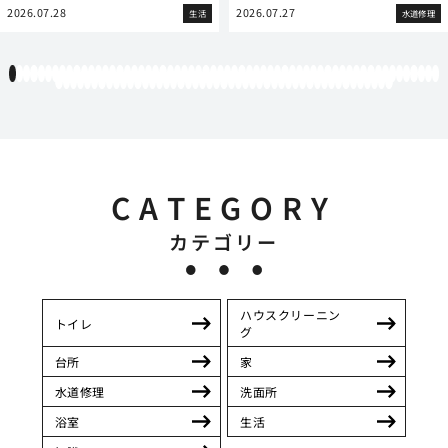
2026.07.28
2026.07.27
生活
水道修理
1
2
3
4
5
6
7
8
9
10
11
12
13
14
15
16
17
18
19
20
21
22
23
24
25
26
27
28
29
30
31
32
33
34
35
36
37
38
39
40
41
42
43
44
45
46
47
48
49
50
51
52
53
54
55
56
57
58
59
60
61
62
63
64
65
66
67
68
69
70
71
72
73
74
75
76
77
78
79
80
81
82
83
84
85
86
87
88
89
90
91
92
93
94
95
96
97
98
99
100
101
102
103
104
105
106
107
CATEGORY
カテゴリー
ハウスクリーニン
トイレ
グ
台所
家
水道修理
洗面所
浴室
生活