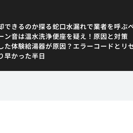
却できるのか探る
蛇口水漏れで業者を呼ぶ
ーン音は温水洗浄便座を疑え！原因と対策
した体験
給湯器が原因？エラーコードとリ
り早かった半日