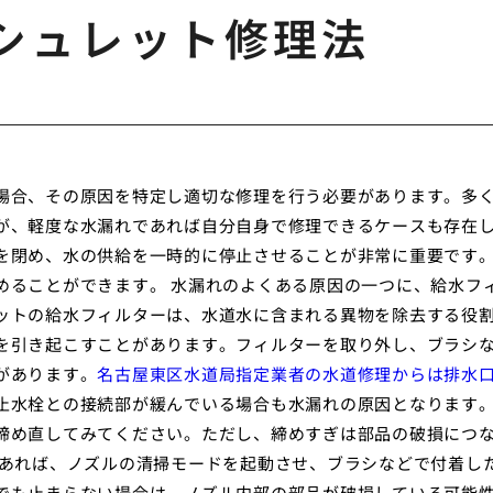
シュレット修理法
場合、その原因を特定し適切な修理を行う必要があります。多
が、軽度な水漏れであれば自分自身で修理できるケースも存在
を閉め、水の供給を一時的に停止させることが非常に重要です
めることができます。 水漏れのよくある原因の一つに、給水フ
ットの給水フィルターは、水道水に含まれる異物を除去する役
を引き起こすことがあります。フィルターを取り外し、ブラシ
があります。
名古屋東区水道局指定業者の水道修理からは排水
止水栓との接続部が緩んでいる場合も水漏れの原因となります
締め直してみてください。ただし、締めすぎは部品の破損につ
であれば、ノズルの清掃モードを起動させ、ブラシなどで付着し
でも止まらない場合は、ノズル内部の部品が破損している可能