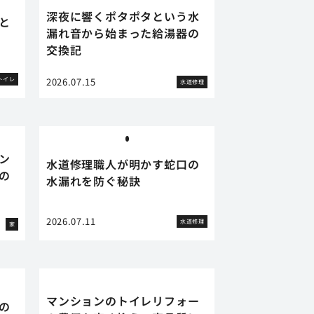
深夜に響くポタポタという水
と
漏れ音から始まった給湯器の
交換記
トイレ
2026.07.15
水道修理
ン
水道修理職人が明かす蛇口の
の
水漏れを防ぐ秘訣
2026.07.11
水道修理
家
マンションのトイレリフォー
の