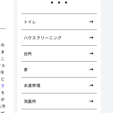
トイレ
ハウスクリーニング
くの
しま
台所
。こ
ィル
家
割を
など
水道修理
口で
。モ
なが
洗面所
た汚
性が