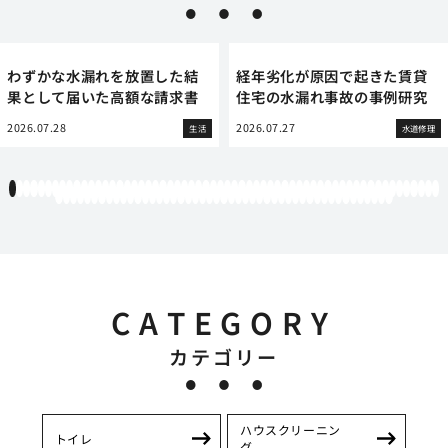
わずかな水漏れを放置した結
経年劣化が原因で起きた賃貸
果として届いた高額な請求書
住宅の水漏れ事故の事例研究
2026.07.28
2026.07.27
生活
水道修理
1
2
3
4
5
6
7
8
9
10
11
12
13
14
15
16
17
18
19
20
21
22
23
24
25
26
27
28
29
30
31
32
33
34
35
36
37
38
39
40
41
42
43
44
45
46
47
48
49
50
51
52
53
54
55
56
57
58
59
60
61
62
63
64
65
66
67
68
69
70
71
72
73
74
75
76
77
78
79
80
81
82
83
84
85
86
87
88
89
90
91
92
93
94
95
96
97
98
99
100
101
102
103
104
105
106
107
CATEGORY
カテゴリー
ハウスクリーニン
トイレ
グ