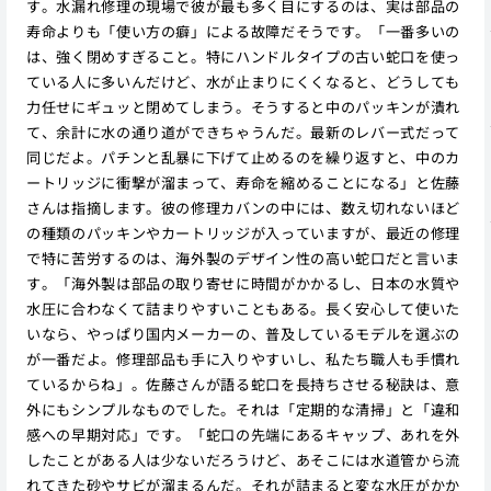
す。水漏れ修理の現場で彼が最も多く目にするのは、実は部品の
寿命よりも「使い方の癖」による故障だそうです。「一番多いの
は、強く閉めすぎること。特にハンドルタイプの古い蛇口を使っ
ている人に多いんだけど、水が止まりにくくなると、どうしても
力任せにギュッと閉めてしまう。そうすると中のパッキンが潰れ
て、余計に水の通り道ができちゃうんだ。最新のレバー式だって
同じだよ。パチンと乱暴に下げて止めるのを繰り返すと、中のカ
ートリッジに衝撃が溜まって、寿命を縮めることになる」と佐藤
さんは指摘します。彼の修理カバンの中には、数え切れないほど
の種類のパッキンやカートリッジが入っていますが、最近の修理
で特に苦労するのは、海外製のデザイン性の高い蛇口だと言いま
す。「海外製は部品の取り寄せに時間がかかるし、日本の水質や
水圧に合わなくて詰まりやすいこともある。長く安心して使いた
いなら、やっぱり国内メーカーの、普及しているモデルを選ぶの
が一番だよ。修理部品も手に入りやすいし、私たち職人も手慣れ
ているからね」。佐藤さんが語る蛇口を長持ちさせる秘訣は、意
外にもシンプルなものでした。それは「定期的な清掃」と「違和
感への早期対応」です。「蛇口の先端にあるキャップ、あれを外
したことがある人は少ないだろうけど、あそこには水道管から流
れてきた砂やサビが溜まるんだ。それが詰まると変な水圧がかか