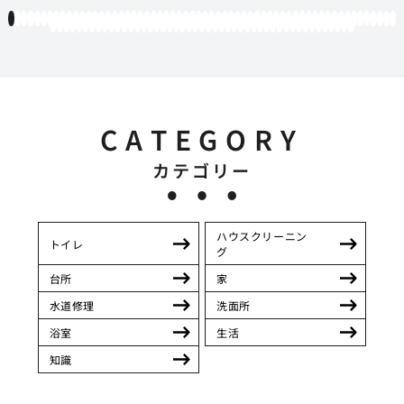
1
2
3
4
5
6
7
8
9
10
11
12
13
14
15
16
17
18
19
20
21
22
23
24
25
26
27
28
29
30
31
32
33
34
35
36
37
38
39
40
41
42
43
44
45
46
47
48
49
50
51
52
53
54
55
56
57
58
59
60
61
62
63
64
65
66
67
68
69
70
71
72
73
74
75
76
77
78
79
80
81
82
83
84
85
86
87
88
89
90
91
92
93
94
95
96
97
98
99
100
101
102
103
104
105
106
107
CATEGORY
カテゴリー
ハウスクリーニン
トイレ
グ
台所
家
水道修理
洗面所
浴室
生活
知識