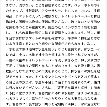
まない、流さない」ことを徹底することです。ペットボトルやそ
のキャップ、携帯電話、アクセサリー、おもちゃ、おむつ、生理
用品、ポケットに入った小物類など、トイレットペーパーと排泄
物以外の固形物は絶対に便器に落とさない、流さないという強い
意識を持つことが重要です。便座の近くに小さなゴミ箱を設置
し、これらの異物を適切に捨てる習慣をつけましょう。特に、用
を足す前にはポケットの中身を確認する、掃除中に物を落とさな
いよう注意するといった細やかな配慮が求められます。次に、
「水を流す際は適切な水量を使う」ことも重要です。節水型トイ
レでは、少ない水量で排泄物を流すように設計されていますが、
一度に大量のトイレットペーパーを流しすぎると、押し流す力が
不足して詰まりの原因となることがあります。大を流す際は、複
数回に分けて流すなどの工夫をすることで、排水管への負担を軽
減できます。また、トイレタンクにペットボトルを入れて節水す
る自己流の方法は、水量が不足して詰まりを誘発するため、絶対
に行わないでください。さらに、「定期的な清掃と点検」も詰ま
り予防に繋がります。便器内部の汚れや水垢は、詰まりの原因と
なるだけでなく、異物が引っかかりやすくなる要因にもなりま
す。便器のフチ裏や排水口周りを定期的に清掃し、常に清潔な状