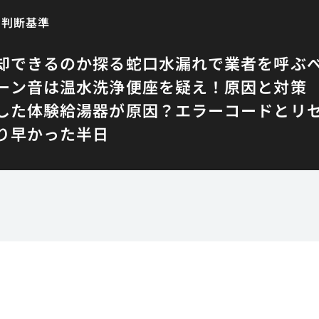
と判断基準
却できるのか探る
蛇口水漏れで業者を呼ぶ
ーン音は温水洗浄便座を疑え！原因と対策
した体験
給湯器が原因？エラーコードとリ
り早かった半日