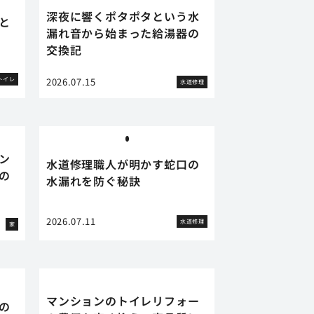
深夜に響くポタポタという水
と
漏れ音から始まった給湯器の
交換記
トイレ
2026.07.15
水道修理
ン
水道修理職人が明かす蛇口の
の
水漏れを防ぐ秘訣
2026.07.11
水道修理
家
マンションのトイレリフォー
の