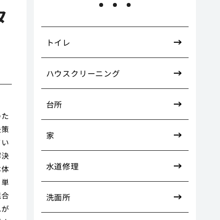
タ
トイレ
ハウスクリーニング
台所
のた
決策
家
てい
解決
水道修理
本体
。単
混合
洗面所
れが