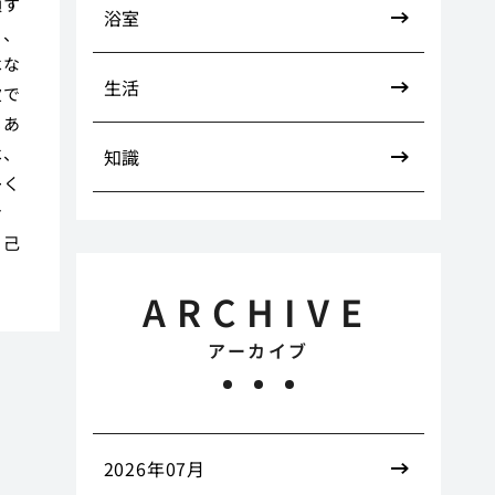
頼す
浴室
り、
はな
生活
欠で
もあ
は、
知識
多く
け
自己
ARCHIVE
アーカイブ
2026年07月