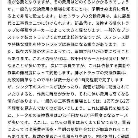
換が必要となりますが、その費用はどのくらいかかるのでしょう
か。一般的な交換費用の相場を知ることは、予期せぬ出費に備え
る上で非常に役立ちます。 排水トラップの交換費用は、主に部品
代と工事費の二つに分けられます。部品代は、交換する排水トラ
ップの種類やメーカーによって大きく異なります。一般的なプラ
スチック製のトラップであれば比較的安価ですが、ステンレス製
や特殊な機能を持つトラップは高価になる傾向があります。ま
た、既存の配管の状況によっては、追加で部品が必要になること
もあります。これらの部品代は、数千円から一万円程度が目安と
なることが多いです。 次に工事費ですが、これは依頼する業者や
作業の難易度によって変動します。排水トラップの交換作業は、
比較的簡単なものであれば数十分から1時間程度で完了します
が、シンク下のスペースが狭かったり、配管が複雑に配置されて
いたりすると、作業に時間がかかり、それに伴い費用も高くなる
傾向があります。一般的な工事費の相場としては、1万円から2万
円程度を見込んでおくのが良いでしょう。これに部品代を加える
と、トータルの交換費用は1万5千円から3万円程度となるケース
が多いです。 ただし、これらの費用はあくまで目安であり、業者
によっては出張費や深夜・早朝の割増料金などが加算されること
もあります。複数の業者から見積もりを取り、内訳を詳しく確認