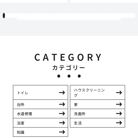
1
2
3
4
5
6
7
8
9
10
11
12
13
14
15
16
17
18
19
20
21
22
23
24
25
26
27
28
29
30
31
32
33
34
35
36
37
38
39
40
41
42
43
44
45
46
47
48
49
50
51
52
53
54
55
56
57
58
59
60
61
62
63
64
65
66
67
68
69
70
71
72
73
74
75
76
77
78
79
80
81
82
83
84
85
86
87
88
89
90
91
92
93
94
95
96
97
98
99
100
101
102
103
104
105
106
107
CATEGORY
カテゴリー
ハウスクリーニン
トイレ
グ
台所
家
水道修理
洗面所
浴室
生活
知識