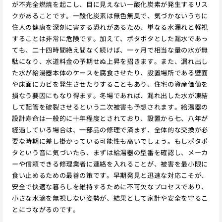
が不完全燃焼を起こし、目に見えない一酸化炭素が発生するリス
クがあることです。一酸化炭素は無色無臭で、気づかないうちに
住人の健康を深刻に害する恐れがあるため、単なる水漏れと軽視
することは非常に危険です。加えて、ポタポタとした漏水であっ
ても、二十四時間絶え間なく続けば、一ヶ月で相当な量の水が無
駄になり、水道料金の予期せぬ上昇を招きます。また、漏れ出し
た水が給湯器本体のケースを腐食させたり、設置場所である壁面
や床面にカビを発生させたりすることもあり、住宅の資産価値を
損なう要因にもなり得ます。冬場であれば、漏れ出した水が凍結
して配管を破裂させるという二次被害も予想されます。給湯器の
設計寿命は一般的に十年程度とされており、設置から七、八年が
経過している場合は、一部品の修理で済まず、全体的な交換が必
要な時期に差し掛かっている可能性も高いでしょう。もしポタポ
タという音に気づいたら、まずは給湯器の型番を確認し、メーカ
ーや信頼できる修理業者に連絡を入れることが、被害を最小限に
食い止めるための最善の策です。早期発見と迅速な対応こそが、
安全で快適な暮らしを維持するために不可欠なプロセスであり、
小さな水滴を無視しない姿勢が、結果として家計や安全を守るこ
とにつながるのです。