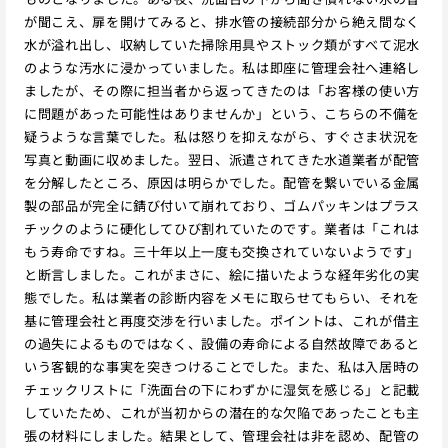
が聞こえ、扉を開けてみると、排水管の接続部分から絶え間なく
水が溢れ出し、収納していた掃除用具やストック類がすべて泥水
のような汚水に浸かっていました。私は即座に管理会社へ連絡し
ましたが、その際に担当者から返ってきたのは「お客様の使い方
に問題があった可能性はありませんか」という、こちらの不備を
疑うような言葉でした。私は怒りを抑えながら、すぐさま状況を
写真と動画に収めました。翌日、派遣されてきた水道業者が配管
を分解したところ、原因は明らかでした。配管を繋いでいる金属
製の部品が完全に錆び付いて崩れており、ゴムパッキンはプラス
チックのように硬化してひび割れていたのです。業者は「これは
もう寿命ですね。三十年以上一度も交換されていないようです」
と断言しました。これがまさに、絵に描いたような経年劣化の実
態でした。私は業者の診断内容をメモに取らせてもらい、それを
基に管理会社と再度交渉を行いました。ポイントは、これが借主
の過失によるものではなく、設備の寿命による自然故障であると
いう客観的な事実を突きつけることでした。また、私は入居時の
チェックリストに「洗面台の下にわずかに湿気を感じる」と記載
していたため、これが当初からの潜在的な欠陥であったことも主
張の材料にしました。結果として、管理会社は非を認め、配管の