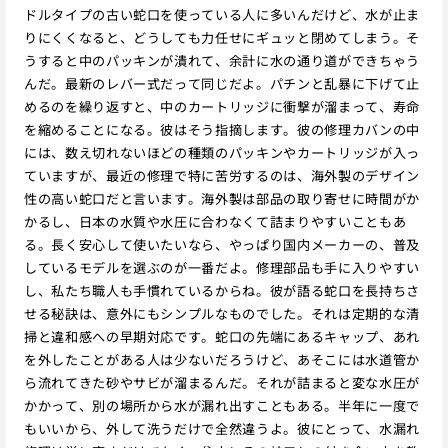
ドルタイプの古い蛇口を使っている人に多いんだけど、水が止ま
りにくくなると、どうしても力任せにギュッと閉めてしまう。そ
うすると中のパッキンが潰れて、余計に水の通り道ができちゃう
んだ。最新のレバー式だって同じだよ。パチンと乱暴に下げて止
めるのを繰り返すと、中のカートリッジに衝撃が溜まって、寿命
を縮めることになる。彼はそう指摘します。彼の修理カバンの中
には、数え切れないほどの種類のパッキンやカートリッジが入っ
ていますが、最近の修理で特に苦労するのは、海外製のデザイン
性の高い蛇口だと言います。海外製は部品の取り寄せに時間がか
かるし、日本の水質や水圧に合わなくて詰まりやすいこともあ
る。長く安心して使いたいなら、やっぱり国内メーカーの、普及
しているモデルを選ぶのが一番だよ。修理部品も手に入りやすい
し、私たち職人も手慣れているからね。彼が語る蛇口を長持ちさ
せる秘訣は、意外にもシンプルなものでした。それは定期的な清
掃と違和感への早期対応です。蛇口の先端にあるキャップ、あれ
を外したことがある人は少ないだろうけど、あそこには水道管か
ら流れてきた砂やサビが溜まるんだ。それが詰まると変な水圧が
かかって、別の場所から水が漏れ出すこともある。半年に一度で
もいいから、外して洗うだけで全然違うよ。彼にとって、水漏れ