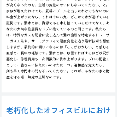
が高くなったのを、生活の変化のせいにしないでください」と。
家族が増えたわけでも、夏場にプールを出したわけでもないのに
料金が上がったなら、それは十中八九、どこかで水が逃げている
証拠です。漏水とは、資源である水を捨てているだけでなく、あ
なたの大切な住居費をドブに捨てているのと同じです。私たち
は、特殊なガスを配管に流し込んで漏れ箇所を特定するトレーサ
ーガス工法や、サーモグラフィで温度変化を追う最新技術も駆使
しますが、最終的に頼りになるのは「ここがおかしい」と感じる
直感と、長年の経験です。漏水とは、放置すればするほど状況が
悪化し、修理費用も二次関数的に膨れ上がります。プロの配管工
として、皆さんに伝えたいのはただ一つ。違和感を覚えたら、一
刻も早く専門家の門を叩いてください。それが、あなたの家と財
産を守る唯一無慮の正解なのです。
老朽化したオフィスビルにおけ