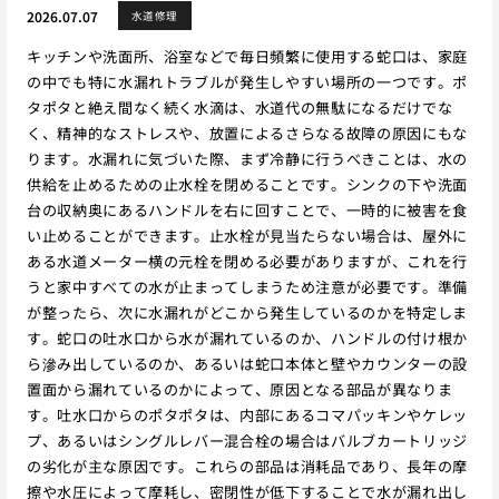
2026.07.07
水道修理
キッチンや洗面所、浴室などで毎日頻繁に使用する蛇口は、家庭
の中でも特に水漏れトラブルが発生しやすい場所の一つです。ポ
タポタと絶え間なく続く水滴は、水道代の無駄になるだけでな
く、精神的なストレスや、放置によるさらなる故障の原因にもな
ります。水漏れに気づいた際、まず冷静に行うべきことは、水の
供給を止めるための止水栓を閉めることです。シンクの下や洗面
台の収納奥にあるハンドルを右に回すことで、一時的に被害を食
い止めることができます。止水栓が見当たらない場合は、屋外に
ある水道メーター横の元栓を閉める必要がありますが、これを行
うと家中すべての水が止まってしまうため注意が必要です。準備
が整ったら、次に水漏れがどこから発生しているのかを特定しま
す。蛇口の吐水口から水が漏れているのか、ハンドルの付け根か
ら滲み出しているのか、あるいは蛇口本体と壁やカウンターの設
置面から漏れているのかによって、原因となる部品が異なりま
す。吐水口からのポタポタは、内部にあるコマパッキンやケレッ
プ、あるいはシングルレバー混合栓の場合はバルブカートリッジ
の劣化が主な原因です。これらの部品は消耗品であり、長年の摩
擦や水圧によって摩耗し、密閉性が低下することで水が漏れ出し