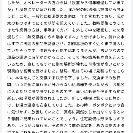
したが、オペレーターの方からは「設置から何年経過しています
か」と冷静に問い返されました。我が家の給湯器は設置からちょ
うど十二年。一般的に給湯器の寿命は十年と言われており、我が
家のものはすでにその期間を超えていました。数時間後にやって
きた作業員の方は、手際よくカバーを外して中を確認し、ため息
混じりに「熱交換器からの漏水ですね」と告げました。漏れた水
はすでに周囲の部品を腐食させ、制御基板のすぐ近くまで浸入し
ていたそうです。修理も不可能ではありませんが、古い型なので
部品の調達に時間がかかること、そして他の箇所も寿命を迎えて
いるため、直してもすぐに別の場所が壊れる可能性が高いという
現実的な説明を受けました。結局、私はその場で見積もりをもら
い、本体を丸ごと交換する決断を下しました。交換までの数日
間、いつ完全に壊れるか分からない給湯器を使いながら、お風呂
に入るたびに冷や冷やしたものです。幸いにも完全停止する前に
新しい給湯器が設置されましたが、新しい機械は驚くほど静か
で、お湯の温度も安定していました。あの時、ポタポタという音
に気づかずに放置していたら、真冬に突然水しか出なくなるとい
う悲劇に見舞われていたことでしょう。住宅設備は形あるもので
あり、いつかは壊れる。その当たり前の事実を、あの深夜のポタ
ポタ音は身をもって教えてくれました。今では定期的に給湯器の