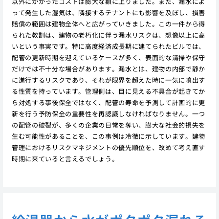
以外にかかったコストは膨大な額に上りました。また、漏水によ
って発生した湿気は、隣接するテナントにも影響を及ぼし、損害
賠償の範囲は建物全体へと広がっていきました。この一件から得
られた教訓は、建物の老朽化に伴う漏水リスクは、想像以上に高
いという事実です。特に高度経済成長期に建てられたビルでは、
配管の更新時期を迎えているケースが多く、表面的な清掃や保守
だけでは不十分な場合があります。漏水とは、建物の内部で静か
に進行するリスクであり、それが限界を超えた時に一気に噴出す
る性質を持っています。管理側は、目に見える不具合が起きてか
ら対処する事後保全ではなく、配管の寿命を予測して計画的に更
新を行う予防保全の重要性を再認識しなければなりません。一つ
の配管の破裂が、多くの企業の日常を奪い、膨大な社会的損失を
生む可能性があることを、この事例は冷徹に示しています。建物
管理におけるリスクマネジメントの優先順位を、改めて考え直す
時期に来ていると言えるでしょう。