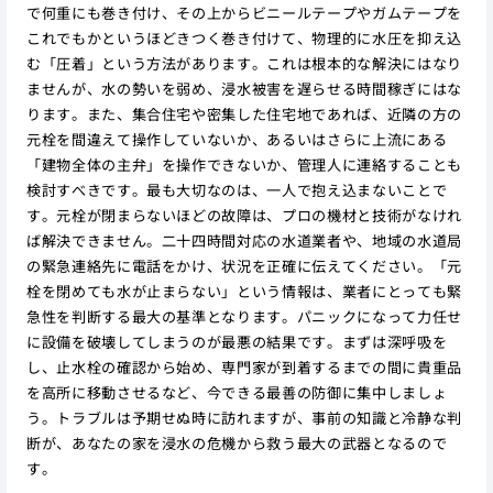
で何重にも巻き付け、その上からビニールテープやガムテープを
これでもかというほどきつく巻き付けて、物理的に水圧を抑え込
む「圧着」という方法があります。これは根本的な解決にはなり
ませんが、水の勢いを弱め、浸水被害を遅らせる時間稼ぎにはな
ります。また、集合住宅や密集した住宅地であれば、近隣の方の
元栓を間違えて操作していないか、あるいはさらに上流にある
「建物全体の主弁」を操作できないか、管理人に連絡することも
検討すべきです。最も大切なのは、一人で抱え込まないことで
す。元栓が閉まらないほどの故障は、プロの機材と技術がなけれ
ば解決できません。二十四時間対応の水道業者や、地域の水道局
の緊急連絡先に電話をかけ、状況を正確に伝えてください。「元
栓を閉めても水が止まらない」という情報は、業者にとっても緊
急性を判断する最大の基準となります。パニックになって力任せ
に設備を破壊してしまうのが最悪の結果です。まずは深呼吸を
し、止水栓の確認から始め、専門家が到着するまでの間に貴重品
を高所に移動させるなど、今できる最善の防御に集中しましょ
う。トラブルは予期せぬ時に訪れますが、事前の知識と冷静な判
断が、あなたの家を浸水の危機から救う最大の武器となるので
す。