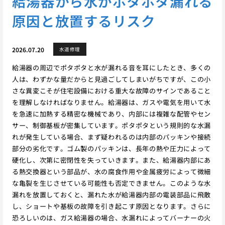
給湯器から水がポタポタ漏れる
原因と放置するリスク
2026.07.20
水道修理
給湯器の周辺でポタポタと水が漏れる音を耳にしたとき、多くの
人は、わずかな量だからと見過ごしてしまいがちですが、この小
さな異変こそが住宅設備における重大な故障のサインであること
を理解しなければなりません。給湯器は、ガスや電気を用いて水
を急速に加熱する精密な機械であり、内部には複雑な配管やセン
サー、制御基板が密集しています。ポタポタという規則的な水漏
れが発生している場合、まず疑われるのは内部のパッキンや接続
部分の劣化です。ゴム製のパッキンは、長年の熱や圧力によって
硬化し、次第に密閉性を失っていきます。また、給湯器内部にあ
る熱交換器という部品が、水の腐食作用や金属疲労によって微細
な亀裂を生じさせている可能性も否定できません。このような水
漏れを放置しておくと、漏れた水が給湯器内部の電装部品に飛散
し、ショートや基板の故障を引き起こす原因となります。さらに
恐ろしいのは、ガス給湯器の場合、水漏れによってバーナーの火