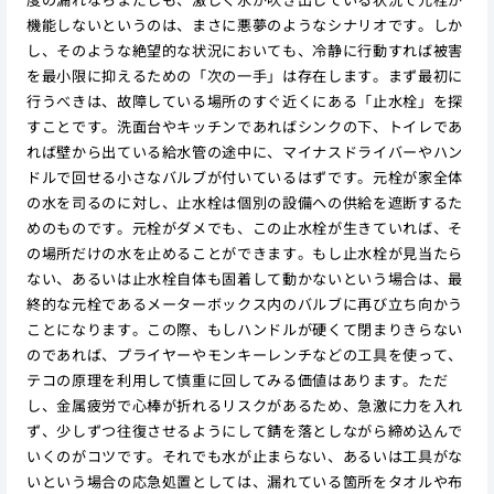
機能しないというのは、まさに悪夢のようなシナリオです。しか
し、そのような絶望的な状況においても、冷静に行動すれば被害
を最小限に抑えるための「次の一手」は存在します。まず最初に
行うべきは、故障している場所のすぐ近くにある「止水栓」を探
すことです。洗面台やキッチンであればシンクの下、トイレであ
れば壁から出ている給水管の途中に、マイナスドライバーやハン
ドルで回せる小さなバルブが付いているはずです。元栓が家全体
の水を司るのに対し、止水栓は個別の設備への供給を遮断するた
めのものです。元栓がダメでも、この止水栓が生きていれば、そ
の場所だけの水を止めることができます。もし止水栓が見当たら
ない、あるいは止水栓自体も固着して動かないという場合は、最
終的な元栓であるメーターボックス内のバルブに再び立ち向かう
ことになります。この際、もしハンドルが硬くて閉まりきらない
のであれば、プライヤーやモンキーレンチなどの工具を使って、
テコの原理を利用して慎重に回してみる価値はあります。ただ
し、金属疲労で心棒が折れるリスクがあるため、急激に力を入れ
ず、少しずつ往復させるようにして錆を落としながら締め込んで
いくのがコツです。それでも水が止まらない、あるいは工具がな
いという場合の応急処置としては、漏れている箇所をタオルや布