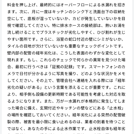
料金を押し上げ、最終的にはオーバーフローによる水漏れを招き
ます。次に、月に一度はキッチンのシンク下と洗面台下の収納を
空にして、底板が湿っていないか、カビが発生していないかを目
視で確認してください。特に排水ホースの接続部は、熱いお湯を
流し続けることでプラスチックが劣化しやすく、ひび割れが生じ
やすい箇所です。さらに、浴室の蛇口付近の壁にシミがないか、
タイルの目地が欠けていないかも重要なチェックポイントです。
壁内部の配管の経年劣化は、こうした表面のわずかな変化として
現れます。もし、これらのチェックで何らかの異常を見つけた場
合、最初に行うべきは「証拠の記録」です。スマートフォンのカ
メラで日付が分かるように写真を撮り、どのような状況かをメモ
してください。その上で、管理会社へ連絡を入れる際には「経年
劣化の疑いがある」という言葉を添えることが重要です。これに
より、相手側も設備の更新時期である可能性を考慮した対応を取
るようになります。また、万が一水漏れが本格的に発生してしま
った場合に備え、玄関付近やキッチンの壁などにある「止水栓」
の場所を確認しておいてください。経年劣化による突然の配管破
裂の際、被害を最小限に食い止めるのは、業者の到着を待つこと
ではなく、あなたの手による止水作業です。止水栓自体も経年劣