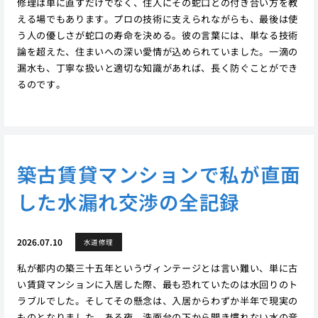
修理は単に直すだけでなく、住人にその蛇口との付き合い方を教
える場でもあります。プロの技術に支えられながらも、最後は使
う人の優しさが蛇口の寿命を決める。彼の言葉には、単なる技術
論を超えた、住まいへの深い愛情が込められていました。一滴の
漏水も、丁寧な扱いと適切な知識があれば、長く防ぐことができ
るのです。
築古賃貸マンションで私が直面
した水漏れ交渉の全記録
2026.07.10
水道修理
私が都内の築三十五年というヴィンテージとは言い難い、単に古
い賃貸マンションに入居した際、最も恐れていたのは水回りのト
ラブルでした。そしてその懸念は、入居からわずか半年で現実の
ものとなりました。ある夜、洗面台の下から聞き慣れない水の音