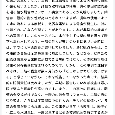
被害が発生しました。当初、管理会社は借主による洗濯機の設置
不備を疑いましたが、詳細な建物調査の結果、真の原因は壁内部
を通る給水銅管のピンホール腐食であることが判明しました。銅
管は一般的に耐久性が高いとされていますが、長年の使用によっ
て水の流れによる摩耗や、微弱な電流による電食が発生し、針の
穴ほどの小さな穴が開くことがあります。これが典型的な経年劣
化の事例です。このケースでは、水が少しずつ壁内部を伝って階
下へ漏れ出しており、一階の住人が天井のシミに気づいた時に
は、すでに木材の腐食が進行していました。法的観点からは、こ
の事故の責任は全額貸主側に帰属しました。なぜなら、壁内部の
配管は借主が日常的に点検できる場所ではなく、その維持管理は
貸主の保存義務に含まれるためです。しかし、この事例で注目す
べきは、二階の借主が数ヶ月前から「どこからかカビの臭いがす
る」と感じていながら、それを報告していなかった点です。結果
的に賠償責任は免れましたが、早期に報告していれば被害は最小
限で済んだ可能性が高いのです。また、この事故の修繕には、配
管の全交換だけでなく、一階の内装全面リフォーム、二階の床の
張り替え、さらには工事期間中の住人のホテル代の補償など、多
額の費用が投じられました。この事例から学べる教訓は、経年劣
化による水漏れは、一度発生するとその被害範囲を特定するのが