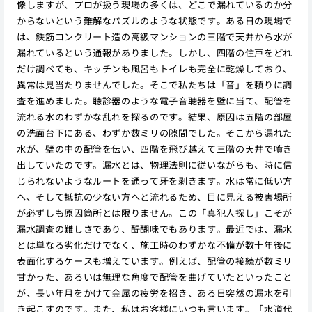
像しますが、プロが扱う現場の多くは、どこで漏れているのか分
からないという難解なパズルのような状態です。ある日の現場で
は、鉄筋コンクリート造の高級マンションの三階で天井から水が
漏れているという通報がありました。しかし、四階の住戸をどれ
だけ調べても、キッチンも風呂もトイレも完全に乾燥しており、
異常は見当たりませんでした。そこで私たちは「音」を頼りに調
査を進めました。聴診器のような電子音聴器を壁に当て、配管を
流れる水のわずかな乱れを探るのです。結果、原因は五階の部屋
の洗面台下にある、わずか数ミリの隙間でした。そこから漏れた
水が、壁の中の配管を伝い、四階を飛び越えて三階の天井で噴き
出していたのです。漏水とは、物理法則に従いながらも、時に信
じられないようなルートを通って牙を剥きます。水は常に低い方
へ、そして抵抗の少ない方へと流れるため、目に見える被害場所
が必ずしも原因箇所とは限りません。この「真犯人探し」こそが
漏水調査の難しさであり、醍醐味でもあります。最近では、漏水
とは単なる劣化だけでなく、施工時のわずかな不備が数十年後に
表面化するケースも増えています。例えば、配管の接続が数ミリ
甘かった、あるいは無理な角度で配管を曲げていたといったこと
が、長い年月をかけて金属の疲労を招き、ある日突然の漏水を引
き起こすのです。また、私はお客様にいつも言います。「水道代