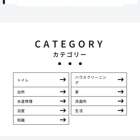
1
2
3
4
5
6
7
8
9
10
11
12
13
14
15
16
17
18
19
20
21
22
23
24
25
26
27
28
29
30
31
32
33
34
35
36
37
38
39
40
41
42
43
44
45
46
47
48
49
50
51
52
53
54
55
56
57
58
59
60
61
62
63
64
65
66
67
68
69
70
71
72
73
74
75
76
77
78
79
80
81
82
83
84
85
86
87
88
89
90
91
92
93
94
95
96
97
98
99
100
101
102
103
104
105
106
107
CATEGORY
カテゴリー
ハウスクリーニン
トイレ
グ
台所
家
水道修理
洗面所
浴室
生活
知識