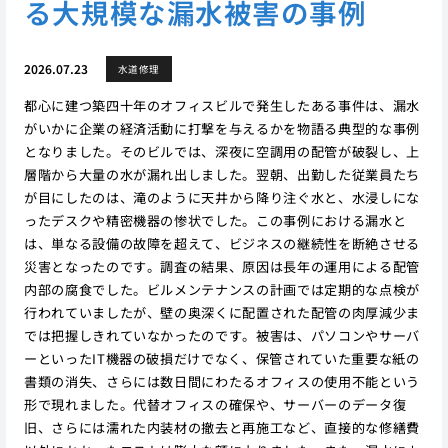
る大規模な漏水被害の事例
2026.07.23
水道修理
都心に建つ築四十年のオフィスビルで発生したある事件は、漏水
がいかに企業の経済活動に打撃を与えるかを物語る典型的な事例
となりました。そのビルでは、深夜に空調用の配管が破裂し、上
層階から大量の水が漏れ出しました。翌朝、出勤した従業員たち
が目にしたのは、滝のように天井から降り注ぐ水と、水浸しにな
ったデスクや精密機器の惨状でした。この事例における漏水と
は、単なる設備の故障を超えて、ビジネスの継続性を断絶させる
災害となったのです。調査の結果、原因は長年の運用による配管
内部の腐食でした。ビルメンテナンスの計画では定期的な点検が
行われていましたが、壁の奥深くに配置された配管の肉厚減少ま
では把握しきれていなかったのです。被害は、パソコンやサーバ
ーといったIT機器の破損だけでなく、保管されていた重要な紙の
書類の消失、さらには数日間にわたるオフィスの使用不能という
形で現れました。代替オフィスの確保や、サーバーのデータ復
旧、さらには濡れた内装材の撤去と再施工など、直接的な修繕費