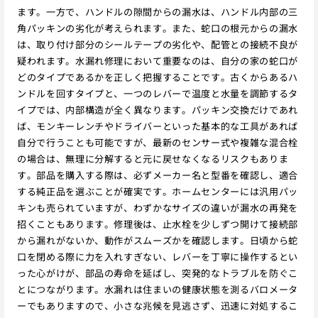
ます。一方で、ハンドルの隙間からの漏水は、ハンドル内部の三
角パッキンの劣化が考えられます。また、蛇口の根元からの漏水
は、取り付け部分のシールテープの劣化や、配管との接続不良が
疑われます。水漏れ修理において重要なのは、自分の家の蛇口が
どのタイプであるかを正しく把握することです。古くからあるハ
ンドルを回すタイプと、一つのレバーで温度と水量を調節するタ
イプでは、内部構造が全く異なります。パッキン交換だけであれ
ば、モンキーレンチやドライバーといった基本的な工具があれば
自分で行うことも可能ですが、最新のセンサー式や複雑な混合栓
の場合は、無理に分解すると元に戻せなくなるリスクもありま
す。部品を購入する際は、必ずメーカー名と型番を確認し、適合
する純正品を選ぶことが確実です。ホームセンターには汎用パッ
キンも売られていますが、わずかなサイズの違いが漏水の再発を
招くこともあります。修理後は、止水栓を少しずつ開けて接続部
から漏れがないか、動作がスムーズかを確認します。日頃から蛇
口を閉める際に力を入れすぎない、レバーを丁寧に操作するとい
った心がけが、部品の寿命を延ばし、突発的なトラブルを防ぐこ
とにつながります。水漏れは住まいの健康状態を測るバロメータ
ーでもありますので、小さな兆候を見逃さず、迅速に対処するこ